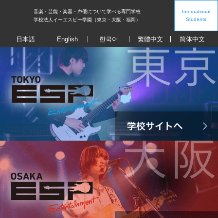
音楽・芸能・楽器・声優について学べる専門学校
International
Students
学校法人イーエスピー学園（東京・大阪・福岡）
日本語
English
한국어
繁體中文
简体中文